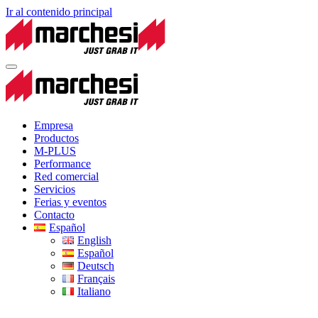
Ir al contenido principal
Empresa
Productos
M-PLUS
Performance
Red comercial
Servicios
Ferias y eventos
Contacto
Español
English
Español
Deutsch
Français
Italiano