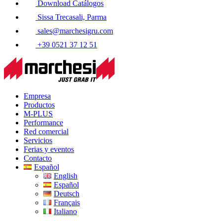
Download Catálogos
Sissa Trecasali, Parma
sales@marchesigru.com
+39 0521 37 12 51
Empresa
Productos
M-PLUS
Performance
Red comercial
Servicios
Ferias y eventos
Contacto
Español
English
Español
Deutsch
Français
Italiano