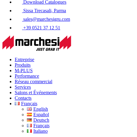
Download Catalogues
Sissa Trecasali, Parma
sales@marchesigru.com
+39 0521 37 12 51
Entreprise
Produits
M-PLUS
Performance
Réseau commercial
Services
Salons et Événements
Contacts
Français
English
Español
Deutsch
Français
Italiano