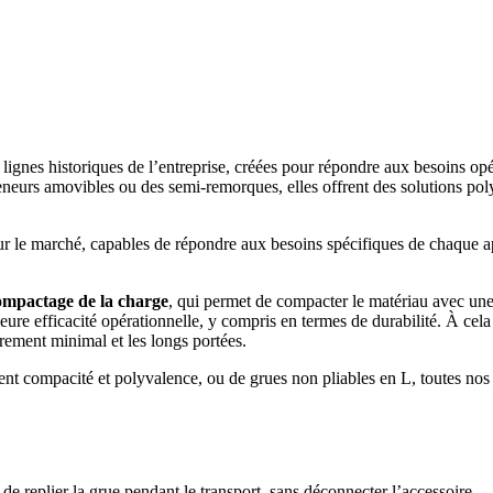
 lignes historiques de l’entreprise, créées pour répondre aux besoins opé
eneurs amovibles ou des semi-remorques, elles offrent des solutions pol
r le marché, capables de répondre aux besoins spécifiques de chaque ap
ompactage de la charge
, qui permet de compacter le matériau avec une
re efficacité opérationnelle, y compris en termes de durabilité. À cela s
rement minimal et les longs portées.
hent compacité et polyvalence, ou de grues non pliables en L, toutes no
de replier la grue pendant le transport, sans déconnecter l’accessoire.