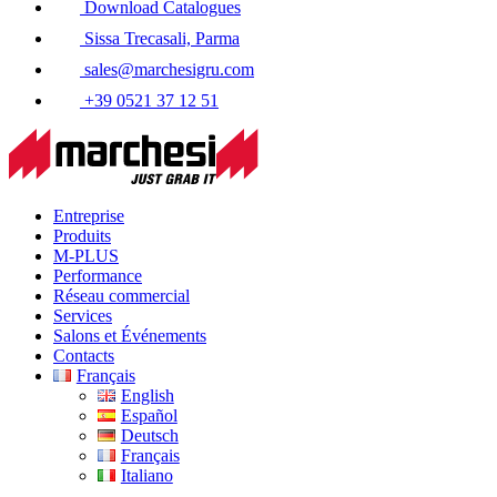
Download Catalogues
Sissa Trecasali, Parma
sales@marchesigru.com
+39 0521 37 12 51
Entreprise
Produits
M-PLUS
Performance
Réseau commercial
Services
Salons et Événements
Contacts
Français
English
Español
Deutsch
Français
Italiano