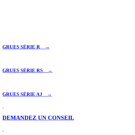
Les grues en L ne sont pas repliables derrière la cabine et sont généra
GRUES SÉRIE R →
GRUES SÉRIE RS →
GRUES SÉRIE AJ →
DEMANDEZ UN CONSEIL