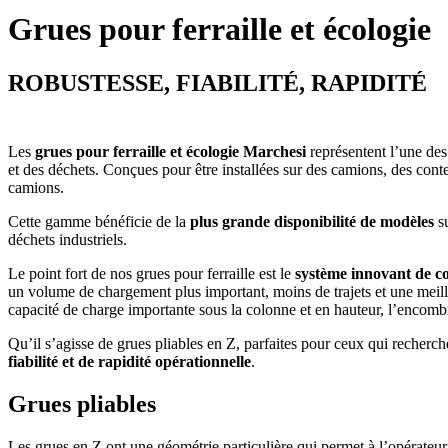
Grues pour ferraille et écologie
ROBUSTESSE, FIABILITÉ, RAPIDITÉ
Les
grues pour ferraille et écologie
Marchesi
représentent l’une des
et des déchets. Conçues pour être installées sur des camions, des cont
camions.
Cette gamme bénéficie de la
plus grande disponibilité de modèles
su
déchets industriels.
Le point fort de nos grues pour ferraille est le
système innovant de c
un volume de chargement plus important, moins de trajets et une meilleu
capacité de charge importante sous la colonne et en hauteur, l’encomb
Qu’il s’agisse de grues pliables en Z, parfaites pour ceux qui recherc
fiabilité et de rapidité opérationnelle
.
Grues pliables
Les grues en Z ont une géométrie particulière qui permet à l’opérateur 