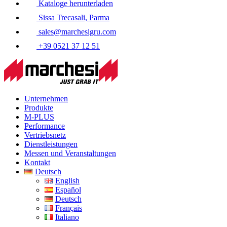
Kataloge herunterladen
Sissa Trecasali, Parma
sales@marchesigru.com
+39 0521 37 12 51
Unternehmen
Produkte
M-PLUS
Performance
Vertriebsnetz
Dienstleistungen
Messen und Veranstaltungen
Kontakt
Deutsch
English
Español
Deutsch
Français
Italiano