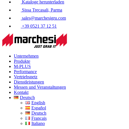
Kataloge herunterladen
Sissa Trecasali, Parma
sales@marchesigru.com
+39 0521 37 12 51
Unternehmen
Produkte
M-PLUS
Performance
Vertriebsnetz
Dienstleistungen
Messen und Veranstaltungen
Kontakt
Deutsch
English
Español
Deutsch
Français
Italiano