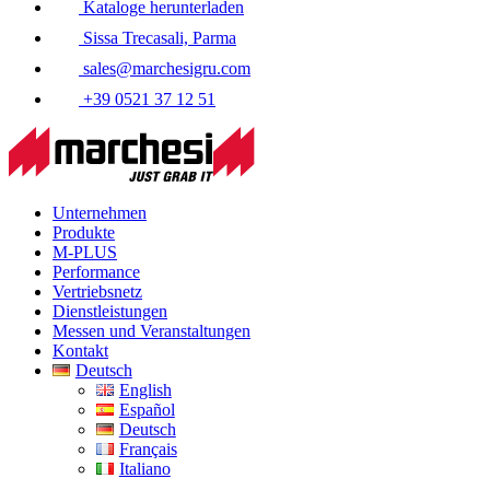
Kataloge herunterladen
Sissa Trecasali, Parma
sales@marchesigru.com
+39 0521 37 12 51
Unternehmen
Produkte
M-PLUS
Performance
Vertriebsnetz
Dienstleistungen
Messen und Veranstaltungen
Kontakt
Deutsch
English
Español
Deutsch
Français
Italiano