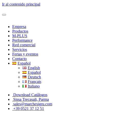
Ir al contenido principal
Empresa
Productos
M-PLUS
Performance
Red comercial
Servicios
Ferias y eventos
Contacto
Español
English
Español
Deutsch
Français
Italiano
Download Catálogos
Sissa Trecasali, Parma
sales@marchesigru.com
+39 0521 37 12 51