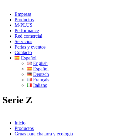
Empresa
Productos
M-PLUS
Performance
Red comercial
Servicios
Ferias y eventos
Contacto
Español
English
Español
Deutsch
Français
Italiano
Serie Z
Inicio
Productos
Grúas para chatarra y ecología