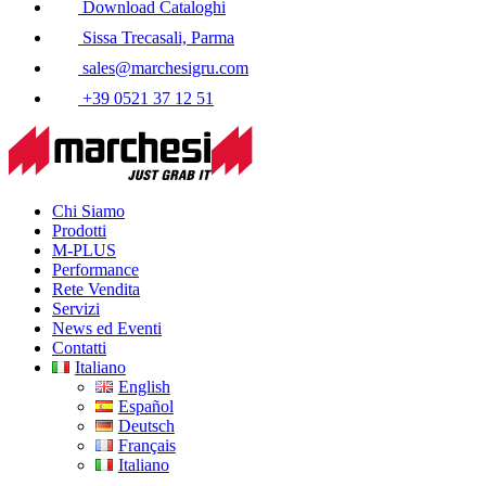
Download Cataloghi
Sissa Trecasali, Parma
sales@marchesigru.com
+39 0521 37 12 51
Chi Siamo
Prodotti
M-PLUS
Performance
Rete Vendita
Servizi
News ed Eventi
Contatti
Italiano
English
Español
Deutsch
Français
Italiano