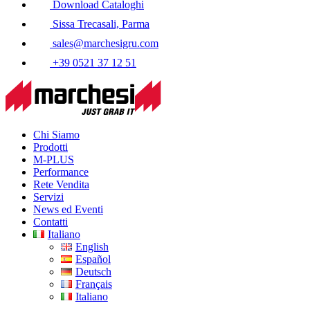
Download Cataloghi
Sissa Trecasali, Parma
sales@marchesigru.com
+39 0521 37 12 51
Chi Siamo
Prodotti
M-PLUS
Performance
Rete Vendita
Servizi
News ed Eventi
Contatti
Italiano
English
Español
Deutsch
Français
Italiano