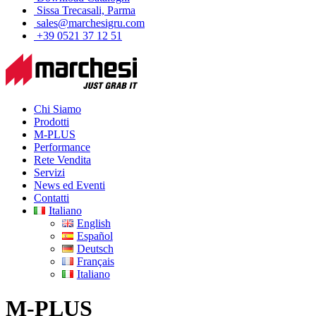
Sissa Trecasali, Parma
sales@marchesigru.com
+39 0521 37 12 51
Chi Siamo
Prodotti
M-PLUS
Performance
Rete Vendita
Servizi
News ed Eventi
Contatti
Italiano
English
Español
Deutsch
Français
Italiano
M-PLUS