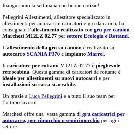
Inauguriamo la settimana con buone notizie!
P
ellegrini Allestimenti, allestitore specializzato in
allestimenti per autocarri e caricatori e gru da carico, ha
consegnato l’
allestimento realizzato
con
gru per camion
Marchesi M12LZ 02.77
per
settore Ecologia e Rottami
.
L’
allestimento della gru su camion
è realizzato su
autocarro
SCANIA
P370
e
impianto
Marre
l
.
Il
caricatore per rottami
M12LZ 02.77 è
pieghevole
retrocabina
. Questa gamma di caricatori da rottame è
ideale per allestimenti su nuovi autocarri
e per
installazioni su cassa scarrabile
.
Un grazie a
Luca Pellegrini
e a tutto il suo team per
l’ottimo lavoro!
Marchesi offre una vasta gamma di
gru caricatrici per
autocarro, per rimorchio o semirimorchio
per ogni
settore.