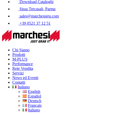
Download Cataloghi
Sissa Trecasali, Parma
sales@marchesigru.com
+39 0521 37 12 51
Chi Siamo
Prodotti
M-PLUS
Performance
Rete Vendita
Servizi
News ed Eventi
Contatti
Italiano
English
Español
Deutsch
Français
Italiano