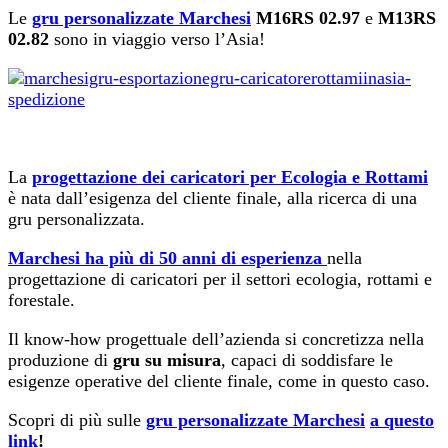
Le
gru personalizzate Marchesi
M16RS 02.97
e
M13RS
02.82
sono in viaggio verso l’Asia!
La
progettazione dei caricatori per Ecologia e Rottami
è nata dall’esigenza del cliente finale, alla ricerca di una
gru personalizzata.
Marchesi ha più di 50 anni di esperienza
nella
progettazione di caricatori per il settori ecologia, rottami e
forestale.
Il know-how progettuale dell’azienda si concretizza nella
produzione di
gru su misura
, capaci di soddisfare le
esigenze operative del cliente finale, come in questo caso.
Scopri di più sulle
gru personalizzate Marchesi
a questo
link
!