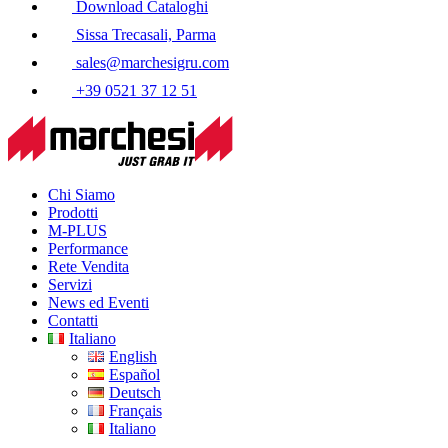
Download Cataloghi
Sissa Trecasali, Parma
sales@marchesigru.com
+39 0521 37 12 51
Chi Siamo
Prodotti
M-PLUS
Performance
Rete Vendita
Servizi
News ed Eventi
Contatti
Italiano
English
Español
Deutsch
Français
Italiano