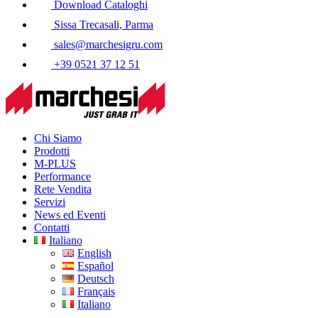
Download Cataloghi
Sissa Trecasali, Parma
sales@marchesigru.com
+39 0521 37 12 51
Chi Siamo
Prodotti
M-PLUS
Performance
Rete Vendita
Servizi
News ed Eventi
Contatti
Italiano
English
Español
Deutsch
Français
Italiano